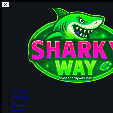
Skip
to
content
หน้าหลัก
โปรโมชั่น
บทความ
ติดต่อเรา