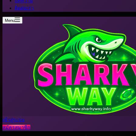
บทความ
ติดต่อเรา
Menu
เข้าสู่ระบบ
สมัครสมาชิก